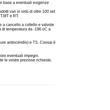
in base a eventuali esigenze
tti vari in virtù di oltre 100 set
UT,MT e RT.
e a cancello a coltello e valvole
a di temperatura da -196 oC a
ure antincendio) e TS. Coosai è
 loro eventuali impegni.
tte le vostre preziose richieste.