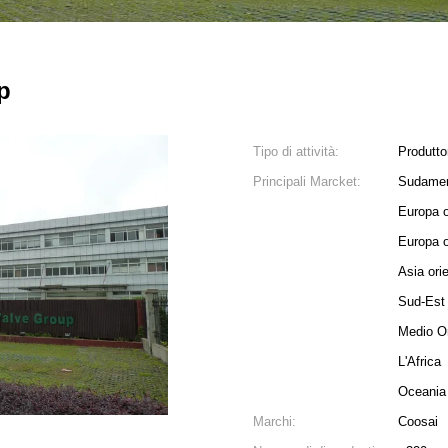
p
Tipo di attività:
Produtto
Principali Marcket:
Sudamer
Europa o
Europa o
Asia ori
Sud-Est 
Medio Or
L'Africa
Oceania
Marchi:
Coosai