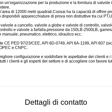
 un'organizzazione per la produzione e la fornitura di valvole 
edere.
'area di 12000 metri quadrati.Coosai ha la capacità di offrire prodo
disponibili apparecchiature di prova non distruttive tra cui PT,
alvole a cancello, valvole a globe e valvole di controllo, valvol
controllo e valvole a farfalla.pressione da 150LB-2500LB, gamm
manuale, pneumatico, elettrico, idraulico ecc.
cate CE PED 97/23/CEE, API 6D-0749, API 6A-1199, API 607 (sic
 SINOPEC e CNPC.
igliore configurazione e soddisfare le aspettative dei clienti e i
tti i clienti e gli esperti del settore e di accogliere con favore tu
Dettagli di contatto