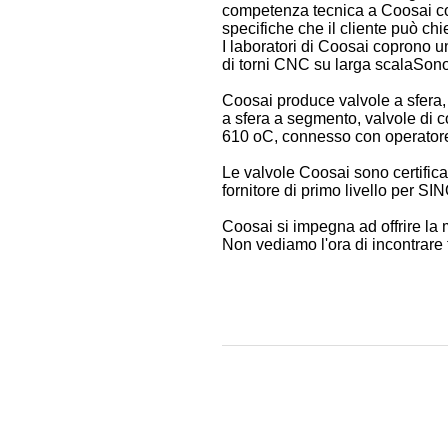
competenza tecnica a Coosai con
specifiche che il cliente può chi
I laboratori di Coosai coprono un
di torni CNC su larga scalaSono 
Coosai produce valvole a sfera, v
a sfera a segmento, valvole di 
610 oC, connesso con operatore 
Le valvole Coosai sono certifi
fornitore di primo livello per
Coosai si impegna ad offrire la m
Non vediamo l'ora di incontrare tu