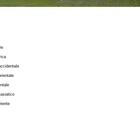
re
ica
ccidentale
rientale
entale
asiatico
iente