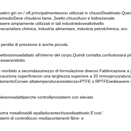
ttro giri on / off
,
principalmente
sono utilizzati in chiuso
Disattivato
.
Ques
ui
medio
Deve chiudersi bene.
,
Svelto.
chiuso
fuori e bidirezionale
ssere ampiamente utilizzati in tali industrie
dove
alto
livello
me
carta
fare
,
chimica
, industria alimentare, industria petrolchimica, ecc.
 perdita di pressione è anche piccola.
netto
s
sono
adattato all'interno del corpo
,
Quindi contatta.
con
fusto
sarà p
 essere
ridotto.
e morbido a seconda
su
mezzo di formulazione diverso
.
Fabbricazione a p
 cauzione.
superficie
con una larghezza superiore a 20 mm
o
spruzzatura
llamento
Corse
e alta
temperatura
resistenza
=
PTFE o RPTFE
sedie
avere 
ole
sono
adatti
per
che controllano
sistemi con elevato
so
tra metallo
sedili e
palla
durante
chiuso
disattivato
.
E'cosi '.
stemi di controllo
con media
contenenti fibre
- e