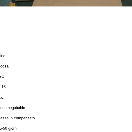
ina
oosai
SO
'-16'
pc
rice negotiable
assa in compensato
5-50 giorni