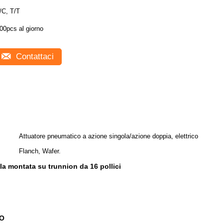
/C, T/T
00pcs al giorno
Contattaci
Attuatore pneumatico a azione singola/azione doppia, elettrico
Flanch, Wafer.
la montata su trunnion da 16 pollici
 O