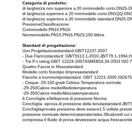
Categoria di prodotto:
di larghezza non superiore a 20 mm
modello corto:
DN
25
-
D
di larghezza superiore a 20 mm
modello corto:
DN
1QQ
-
DN
di larghezza superiore a 20 mm
modello standard:
DN
25
-
D
Pressione
Classificazione:
Corto
modello
:
PN
10
,
PN1
6
Norme
modello:
PN
10,
PN
16
.
PN2
S
,
150 libbre
Standard di progettazione:
Uno.
Progettazione
standard
:
GB/T
12237
-
2007
- Due.
Flanco
standard: GB
/
T
9113.1
-
2010
,
JB/
T
79.1
-
1994,
H
- Tre.
P-
t rating
-
GB/T 12224
-
2007
ASME
B
16
,
34
-
2003 ISO 7
Quattro.
Faccia t
o f
Asso
standard
:
Modello corto fisso
tipo iImpresa
standard
Flanche a trunnion
tipo
standard: GB
/
T 12221
-
2005
.
ISO
575
- Cinque.
-
29
-
150 gradi Celsius Temperatura normale
-
29
-
250
Calore medio
Medio
temperatura
-
29
-
350
Calore medio
Altezza
temperatura
6
.
Conchiglia e
Sello
prova di pressione Norma:
Conchiglia
- e
prova di pressione della tenuta
standard
:
JB/T
Conchiglia
prova
la pressione deve essere
1.5 volte
la press
pressione nominale determinata
materiale
a.
38
calore
di cui
compressa.
Il fluido di prova deve
essere acqua fresca
cont