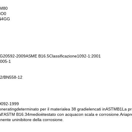
M
80
3O0
N
4
GG
G
20592
-
2009
ASME B
16.5
Classificazione
1092
-
1
:
2001
005
-
1
2/
BN
558
-
12
9092
-
1999
ione
rating
determinato per il materiale
a 38 gradi
elencati in
ASTM
B1
La pr
 all'ASTM B16
.
34
medio
è
testato con acqua
con scala e corrosione
.
Aria
pr
enente un
inibitore della corrosione.