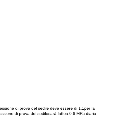
essione di prova del sedile deve essere di 1.1
per la
essione di prova del sedile
sarà fatto
a.
0.6 MPa di
aria