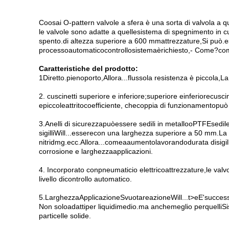
Coosai O-pattern valvole a sfera è una sorta di valvola a qua
le valvole sono adatte a quelle
sistema di spegnimento in c
spento
.
di altezza superiore a 600 mm
attrezzature
,
Si può.
e
processo
automatico
controllo
sistema
è
richiesto
,
- Come?
co
Caratteristiche del prodotto
:
1Diretto.
pieno
porto
,
Allora...
flusso
la resistenza è piccola
,
La
2. cuscinetti superiore e inferiore;
superiore e
inferiore
cusci
e
piccole
attrito
coefficiente, che
coppia di funzionamento
può
3.
Anelli di sicurezza
può
essere sedili in metallo
o
PTFE
sedil
sigilli
Will...
essere
con una larghezza superiore a 50 mm
.
La
nitridmg
.
ecc
.
Allora...
come
a
aumento
lavorando
durata di
sigi
corrosione e larghezza
applicazioni.
4. Incorporato con
pneumatici
o elettrico
attrezzature
,
le valv
livello di
controllo automatico.
5.
Larghezza
Applicazione
Svuotare
azione
Will...
t
>
e
E'succes
Non solo
adatti
per liquidi
medio
.
ma anche
meglio per
quelli
Si
particelle solide.