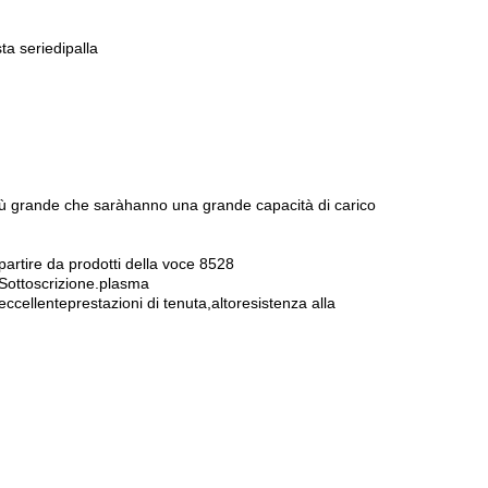
ta serie
di
palla
iù grande che sarà
hanno una grande capacità di carico
artire da prodotti della voce 8528
Sottoscrizione
.
plasma
eccellente
prestazioni di tenuta
,
alto
resistenza alla