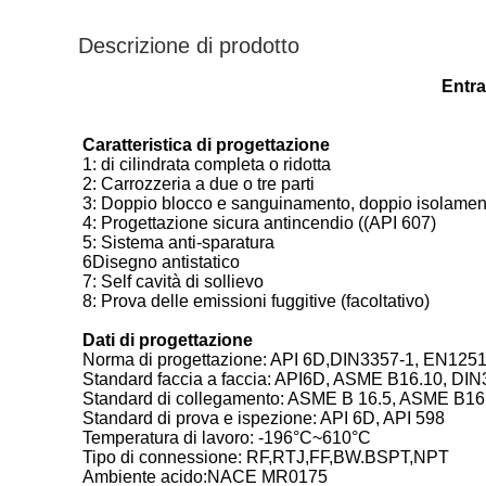
Descrizione di prodotto
Entra
Caratteristica di progettazione
1: di cilindrata completa o ridotta
2: Carrozzeria a due o tre parti
3: Doppio blocco e sanguinamento, doppio isolame
4: Progettazione sicura antincendio ((API 607)
5: Sistema anti-sparatura
6Disegno antistatico
7: Self cavità di sollievo
8: Prova delle emissioni fuggitive (facoltativo)
Dati di progettazione
Norma di progettazione: API 6D,DIN3357-1, EN125
Standard faccia a faccia: API6D, ASME B16.10, DI
Standard di collegamento: ASME B 16.5, ASME B16
Standard di prova e ispezione: API 6D, API 598
Temperatura di lavoro: -196°C~610°C
Tipo di connessione: RF,RTJ,FF,BW.BSPT,NPT
Ambiente acido:NACE MR0175