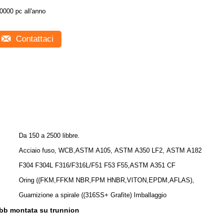
0000 pc all'anno
Contattaci
Da 150 a 2500 libbre.
Acciaio fuso, WCB,ASTM A105, ASTM A350 LF2, ASTM A182
F304 F304L F316/F316L/F51 F53 F55,ASTM A351 CF
Oring ((FKM,FFKM NBR,FPM HNBR,VITON,EPDM,AFLAS),
Guarnizione a spirale ((316SS+ Grafite) Imballaggio
dbb montata su trunnion