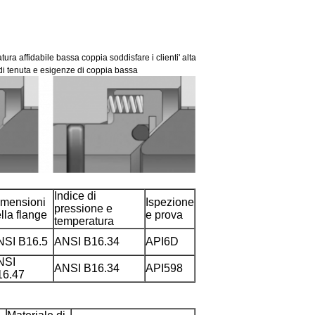
atura affidabile bassa coppia soddisfare i clienti' alta
 di tenuta e esigenze di coppia bassa
Indice di
imensioni
Ispezione
pressione e
lla flange
e prova
temperatura
NSI B16.5
ANSI B16.34
API6D
NSI
ANSI B16.34
API598
16.47