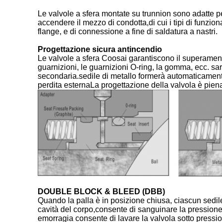
Le valvole a sfera montate su trunnion sono adatte pe
accendere il mezzo di condotta,di cui i tipi di funz
flange, e di connessione a fine di saldatura a nastri.
Progettazione sicura antincendio
Le valvole a sfera Coosai garantiscono il superamento
guarnizioni, le guarnizioni O-ring, la gomma, ecc. sa
secondaria.sedile di metallo formerà automaticamente 
perdita esternaLa progettazione della valvola è pie
DOUBLE BLOCK & BLEED (DBB)
Quando la palla è in posizione chiusa, ciascun sedil
cavità del corpo,consente di sanguinare la pressione 
emorragia consente di lavare la valvola sotto pressione