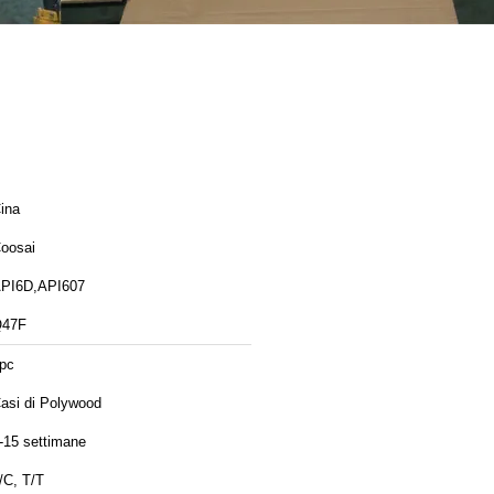
ina
oosai
PI6D,API607
47F
pc
asi di Polywood
-15 settimane
/C, T/T