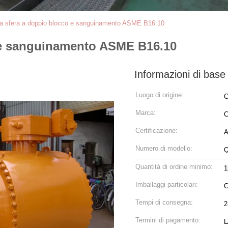
 a sfera a doppio blocco e sanguinamento ASME B16.10
o e sanguinamento ASME B16.10
Informazioni di base
Luogo di origine:
C
Marca:
C
Certificazione:
A
Numero di modello:
Q
Quantità di ordine minimo:
1
Imballaggi particolari:
C
Tempi di consegna:
2
Termini di pagamento:
L