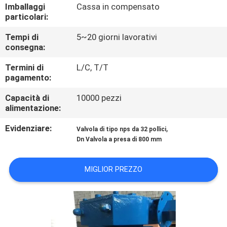
Imballaggi
Cassa in compensato
particolari:
CONTROLLO
Tempi di
5~20 giorni lavorativi
DELLA
consegna:
QUALITÀ
Termini di
L/C, T/T
pagamento:
CONTATTACI
Capacità di
10000 pezzi
alimentazione:
NOTIZIE
Evidenziare:
,
Valvola di tipo nps da 32 pollici
Dn Valvola a presa di 800 mm
CHIEDI
MIGLIOR PREZZO
UN
PREVENTIVO
MAPPA