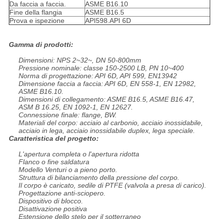
Da faccia a faccia.
ASME B16.10
Fine della flangia
ASME B16.5
Prova e ispezione
API598.API 6D
Gamma di prodotti:
Dimensioni: NPS 2~32~, DN 50-800mm
Pressione nominale: classe 150-2500 LB, PN 10~400
Norma di progettazione: API 6D, API 599, EN13942
Dimensione faccia a faccia: API 6D, EN 558-1, EN 12982,
ASME B16.10.
Dimensioni di collegamento: ASME B16.5, ASME B16.47,
ASM B 16.25, EN 1092-1, EN 12627.
Connessione finale: flange, BW.
Materiali del corpo: acciaio al carbonio, acciaio inossidabile,
acciaio in lega, acciaio inossidabile duplex, lega speciale.
Caratteristica del progetto:
L'apertura completa o l'apertura ridotta
Flanco o fine saldatura
Modello Venturi o a pieno porto.
Struttura di bilanciamento della pressione del corpo.
Il corpo è caricato, sedile di PTFE (valvola a presa di carico).
Progettazione anti-sciopero.
Dispositivo di blocco.
Disattivazione positiva
Estensione dello stelo per il sotterraneo