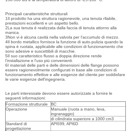
Principali caratteristiche strutturali
1Il prodotto ha una struttura ragionevole, una tenuta rllabile,
prestazioni eccellenti e un aspetto bello.
2La sua tenuta è realizzata dalla faccia di tenuta attorno alla
manica.
3Non vi è alcuna cavità nella valvola per l'accumulo di mezzo.
4Il bordo metallico fornisce la funzione di auto-pulizia quando la
spina è ruotata, applicabile alle condizioni di funzionamento che
sono adesive e suscettibili di macchie.
5Il suo caratteristico flusso a doppia direzione rende
l'installazione e l'uso più convenienti.
6I materiali delle parti e delle dimensioni delle flange possono
essere ragionevolmente configurati in base alle condizioni di
funzionamento effettive e alle esigenze del cliente.per soddisfare
le varie esigenze dell'ingegneria.
Le parti interessate devono essere autorizzate a fornire le
seguenti informazioni:
Formazione strutturale
BC
Operazione
Manuale (ruota a mano, leva,
ingranaggio)
di cilindrata superiore a 1000 cm3
Standard di
API599, API6D
progettazione