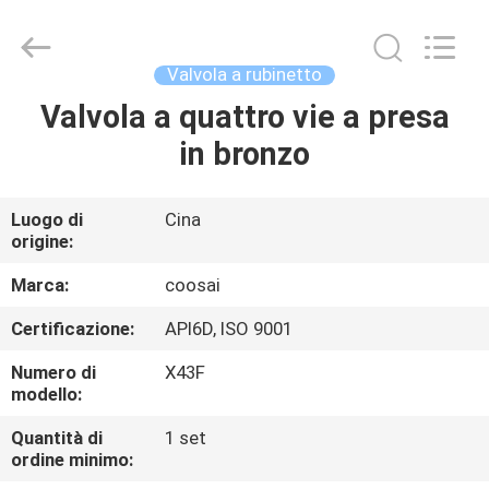
-
2026
COOSAI
valve
group.
Valvola a rubinetto
All
Rights
Reserved.
Valvola a quattro vie a presa
CASA.
in bronzo
PRODOTTI
Luogo di
Cina
origine:
SU
DI
Marca:
coosai
NOI
Certificazione:
API6D, ISO 9001
Numero di
X43F
VISITA
modello:
ALLA
Quantità di
1 set
ordine minimo:
FABBRICA