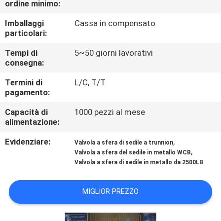
ordine minimo:
CONTROLLO
Imballaggi
Cassa in compensato
particolari:
DELLA
Tempi di
5~50 giorni lavorativi
QUALITÀ
consegna:
Termini di
L/C, T/T
CONTATTACI
pagamento:
Capacità di
1000 pezzi al mese
NOTIZIE
alimentazione:
Evidenziare:
,
Valvola a sfera di sedile a trunnion
CHIEDI
,
Valvola a sfera del sedile in metallo WCB
Valvola a sfera di sedile in metallo da 2500LB
UN
PREVENTIVO
MIGLIOR PREZZO
MAPPA