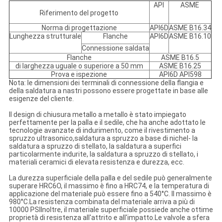
API
ASME
Riferimento del progetto
Norma di progettazione
API6D
ASME B16.34
Lunghezza strutturale
Flanche
API6D
ASME B16.10
Connessione saldata
Flanche
ASME B16.5
di larghezza uguale o superiore a 50 mm
ASME B16.25
Prova e ispezione
API6D API598
Nota: le dimensioni dei terminali di connessione della flangia e
della saldatura a nastri possono essere progettate in base alle
esigenze del cliente.
Il design di chiusura metallo a metallo è stato impiegato
perfettamente per la palla e il sedile, che ha anche adottato le
tecnologie avanzate di indurimento, come il rivestimento a
spruzzo ultrasonico,saldatura a spruzzo a base di nichel- la
saldatura a spruzzo di stellato, la saldatura a superfici
particolarmente indurite, la saldatura a spruzzo di stellato, i
materiali ceramici di elevata resistenza e durezza, ecc.
La durezza superficiale della palla e del sedile può generalmente
superare HRC6O, il massimo è fino a HRC74, e la temperatura di
applicazione del materiale può essere fino a 540°C. Il massimo è
980°C.La resistenza combinata del materiale arriva a più di
10000 PSIInoltre, il materiale superficiale possiede anche ottime
proprietà di resistenza all'attrito e all'impatto.Le valvole a sfera