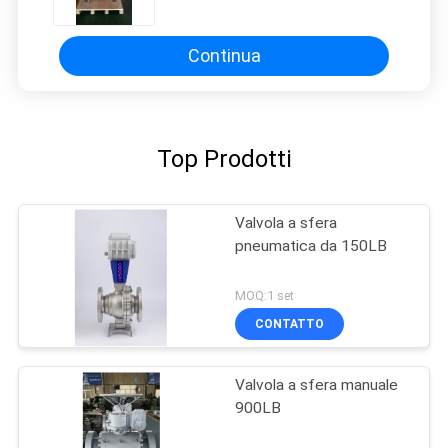
metallo 2500LB
Continua
Top Prodotti
Valvola a sfera
pneumatica da 150LB
MOQ:1 set
CONTATTO
Valvola a sfera manuale
900LB