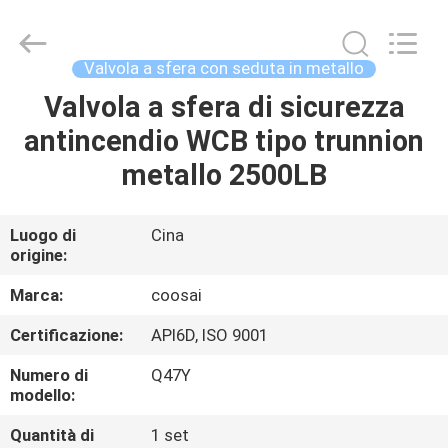
-
2026
COOSAI
valve
group.
Valvola a sfera con seduta in metallo
All
Rights
Reserved.
Valvola a sfera di sicurezza
CASA.
antincendio WCB tipo trunnion
PRODOTTI
metallo 2500LB
SU
Luogo di
Cina
origine:
DI
NOI
Marca:
coosai
Certificazione:
API6D, ISO 9001
VISITA
Numero di
Q47Y
ALLA
modello:
FABBRICA
Quantità di
1 set