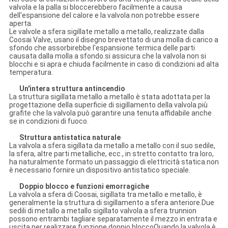
valvola e la palla si bloccerebbero facilmente a causa
dell'espansione del calore e la valvola non potrebbe essere
aperta.
Le valvole a sfera sigillate metallo a metallo, realizzate dalla
Coosai Valve, usano il disegno brevettato di una molla di carico a
sfondo che assorbirebbe l'espansione termica delle parti
causata dalla molla a sfondo.si assicura che la valvola non si
blocchi e si apra e chiuda facilmente in caso di condizioni ad alta
temperatura.
Un'intera struttura antincendio
La struttura sigillata metallo a metallo è stata adottata per la
progettazione della superficie di sigillamento della valvola.più
grafite che la valvola può garantire una tenuta affidabile anche
se in condizioni di fuoco.
Struttura antistatica naturale
La valvola a sfera sigillata da metallo a metallo con il suo sedile,
la sfera, altre parti metalliche, ecc., in stretto contatto tra loro,
ha naturalmente formato un passaggio di elettricità statica.non
è necessario fornire un dispositivo antistatico speciale.
Doppio blocco e funzioni emorragiche
La valvola a sfera di Coosai, sigillata tra metallo e metallo, è
generalmente la struttura di sigillamento a sfera anteriore.Due
sedili di metallo a metallo sigillato valvola a sfera trunnion
possono entrambi tagliare separatamente il mezzo in entrata e
uscita per realizzare funzione doppio bloccoQuando la valvola è