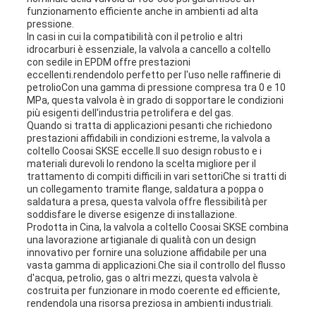
funzionamento efficiente anche in ambienti ad alta
pressione.
In casi in cui la compatibilità con il petrolio e altri
idrocarburi è essenziale, la valvola a cancello a coltello
con sedile in EPDM offre prestazioni
eccellenti.rendendolo perfetto per l'uso nelle raffinerie di
petrolioCon una gamma di pressione compresa tra 0 e 10
MPa, questa valvola è in grado di sopportare le condizioni
più esigenti dell'industria petrolifera e del gas.
Quando si tratta di applicazioni pesanti che richiedono
prestazioni affidabili in condizioni estreme, la valvola a
coltello Coosai SKSE eccelle.Il suo design robusto e i
materiali durevoli lo rendono la scelta migliore per il
trattamento di compiti difficili in vari settoriChe si tratti di
un collegamento tramite flange, saldatura a poppa o
saldatura a presa, questa valvola offre flessibilità per
soddisfare le diverse esigenze di installazione.
Prodotta in Cina, la valvola a coltello Coosai SKSE combina
una lavorazione artigianale di qualità con un design
innovativo per fornire una soluzione affidabile per una
vasta gamma di applicazioni.Che sia il controllo del flusso
d'acqua, petrolio, gas o altri mezzi, questa valvola è
costruita per funzionare in modo coerente ed efficiente,
rendendola una risorsa preziosa in ambienti industriali.