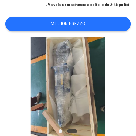
ALLA
,
Valvola a saracinesca a coltello da 2-48 pollici
FABBRICA
MIGLIOR PREZZO
CONTROLLO
DELLA
QUALITÀ
CONTATTACI
NOTIZIE
CHIEDI