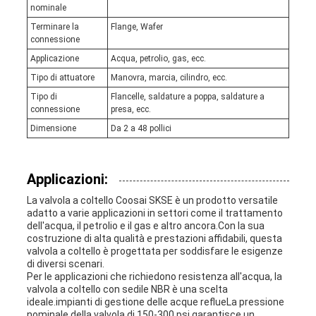
nominale
Terminare la
Flange, Wafer
connessione
Applicazione
Acqua, petrolio, gas, ecc.
Tipo di attuatore
Manovra, marcia, cilindro, ecc.
Tipo di
Flancelle, saldature a poppa, saldature a
connessione
presa, ecc.
Dimensione
Da 2 a 48 pollici
Applicazioni:
La valvola a coltello Coosai SKSE è un prodotto versatile
adatto a varie applicazioni in settori come il trattamento
dell'acqua, il petrolio e il gas e altro ancora.Con la sua
costruzione di alta qualità e prestazioni affidabili, questa
valvola a coltello è progettata per soddisfare le esigenze
di diversi scenari.
Per le applicazioni che richiedono resistenza all'acqua, la
valvola a coltello con sedile NBR è una scelta
ideale.impianti di gestione delle acque reflueLa pressione
nominale della valvola di 150-300 psi garantisce un