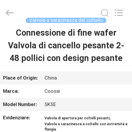
-
2026
COOSAI
valve
Valvola a saracinesca del coltello
group.
All
Connessione di fine wafer
CASA.
Rights
Reserved.
Valvola di cancello pesante 2-
PRODOTTI
48 pollici con design pesante
SU
Place of Origin:
China
DI
Marca:
Coosai
NOI
Model Number:
SKSE
Evidenziare:
,
Valvola di apertura per coltelli pesanti
VISITA
Valvola a saracinesca a coltello con estremità a
flangia