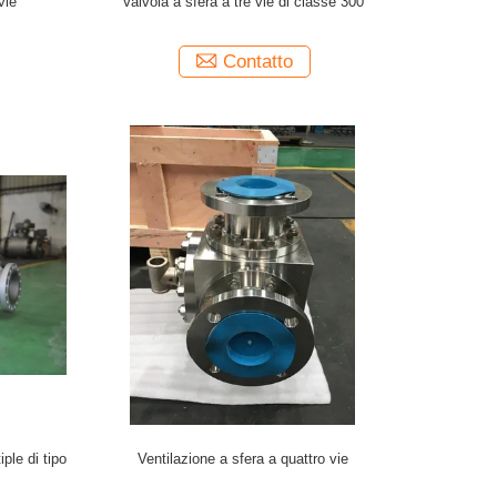
vie
Valvola a sfera a tre vie di classe 300
Contatto
iple di tipo
Ventilazione a sfera a quattro vie