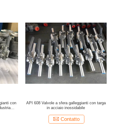
gianti con
API 608 Valvole a sfera galleggianti con targa
dustria
in acciaio inossidabile
Contatto