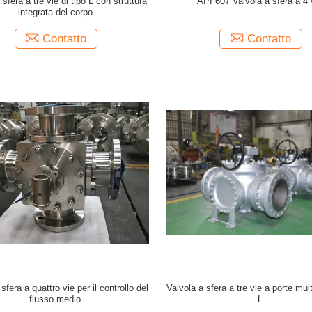
 sfera a tre vie di tipo L con struttura
API 607 Valvola a sfera a 4 
integrata del corpo
Contatto
Contatto
sfera a quattro vie per il controllo del
Valvola a sfera a tre vie a porte mult
flusso medio
L