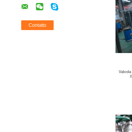
Contatto
Valvola
l