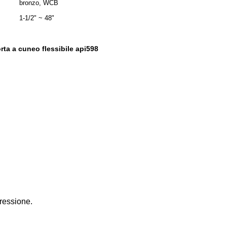
bronzo, WCB
1-1/2" ~ 48"
orta a cuneo flessibile api598
pressione.