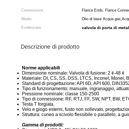
Connessione:
Flance Ends, Flance Conne
Medio:
Olio di base Acqua gas,Acqu
Evidenziare:
valvola di porta di met
Descrizione di prodotto
Norme applicabili
Dimensione nominale: Valvola di fusione: 2 ¢-48 ¢
Materiale: DI, CS, SS, DSS, LTCS, Inconel, Monel, 
Standard di progettazione: API 6D, API 600, DIN33
Tipo di funzionamento: manuale, ingranaggio, attuator
Pressione nominale: classe 150-2500
Tipo di connessione: RF, RTJ, FF, SW, NPT, BW, ET
Testa T forgiata.
Velo e giogo esterni, fusto non sollevato, progettazio
Struttura: cuneo a scivolo flessibile o parallelo, a g
Gamma di prodotti: