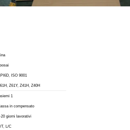
ina
oosai
PI6D, ISO 9001
61H, Z61Y, Z41H, Z40H
nsiemi 1
assa in compensato
·20 giorni lavorativi
/T, L/C