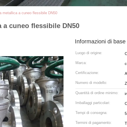
a metallica a cuneo flessibile DN50
a a cuneo flessibile DN50
Informazioni di base
Luogo di origine:
C
Marca:
c
Certificazione:
A
Numero di modello:
Z
Quantità di ordine minimo:
i
Imballaggi particolari:
C
Tempi di consegna:
5
Termini di pagamento:
T