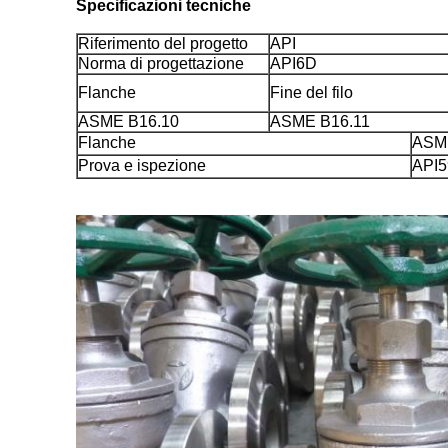
Specificazioni tecniche
Riferimento del progetto
API
Norma di progettazione
API6D
Flanche
Fine del filo
ASME B16.10
ASME B16.11
Flanche
ASM
Prova e ispezione
API5