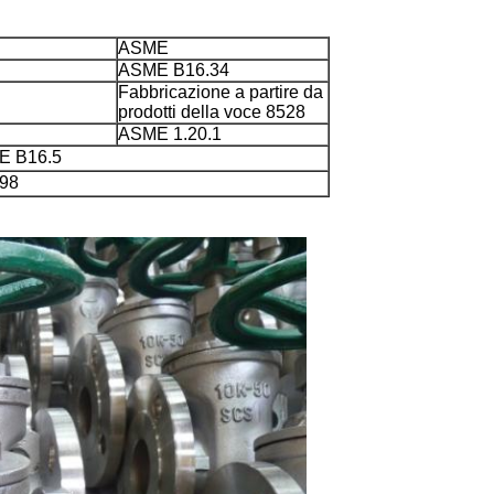
ASME
ASME B16.34
Fabbricazione a partire da
prodotti della voce 8528
ASME 1.20.1
E B16.5
98