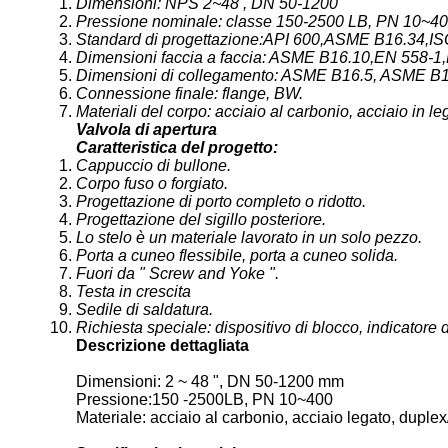
Dimensioni: NPS 2~48 ̊, DN 50-1200
Pressione nominale: classe 150-2500 LB, PN 10~4
Standard di progettazione:API 600,ASME B16.34,I
Dimensioni faccia a faccia: ASME B16.10,EN 558-
Dimensioni di collegamento: ASME B16.5, ASME B1
Connessione finale: flange, BW.
Materiali del corpo: acciaio al carbonio, acciaio in l
Valvola di apertura
Caratteristica del progetto:
Cappuccio di bullone.
Corpo fuso o forgiato.
Progettazione di porto completo o ridotto.
Progettazione del sigillo posteriore.
Lo stelo è un materiale lavorato in un solo pezzo.
Porta a cuneo flessibile, porta a cuneo solida.
Fuori da " Screw and Yoke ".
Testa in crescita
Sedile di saldatura.
Richiesta speciale: dispositivo di blocco, indicatore di
Descrizione dettagliata
Dimensioni: 2 ~ 48 ", DN 50-1200 mm
Pressione:150 -2500LB, PN 10~400
Materiale: acciaio al carbonio, acciaio legato, duplex