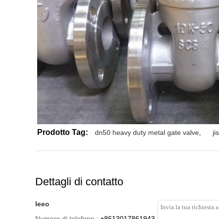
Prodotto Tag:
dn50 heavy duty metal gate valve
,
ji
Dettagli di contatto
leeo
Numero di telefono :
+8613017861943