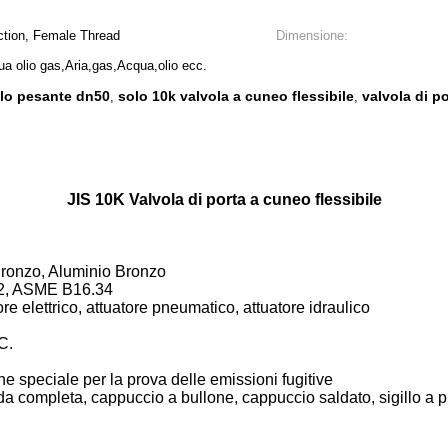
ction, Female Thread
Dimensione:
a olio gas,Aria,gas,Acqua,olio ecc.
allo pesante dn50
solo 10k valvola a cuneo flessibile
valvola di p
,
,
JIS 10K Valvola di porta a cuneo flessibile
Bronzo, Aluminio Bronzo
52, ASME B16.34
e elettrico, attuatore pneumatico, attuatore idraulico
C.
ne speciale per la prova delle emissioni fugitive
uida completa, cappuccio a bullone, cappuccio saldato, sigillo a 