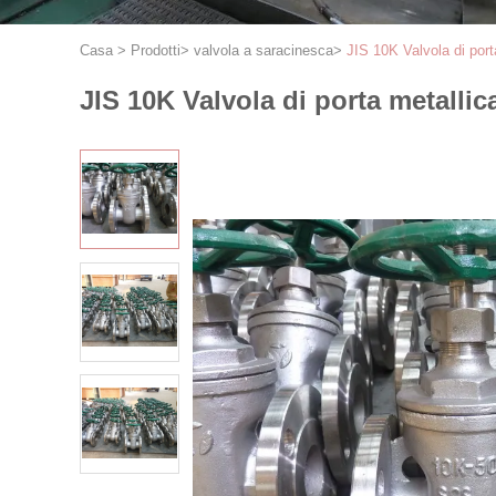
Casa
>
Prodotti
>
valvola a saracinesca
>
JIS 10K Valvola di port
JIS 10K Valvola di porta metallic