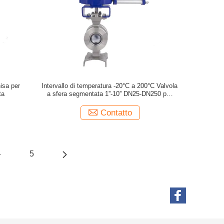
isa per
Intervallo di temperatura -20°C a 200°C Valvola
ta
a sfera segmentata 1''-10'' DN25-DN250 per
pasta di cellulosa/farmaceutica/bevande
alimentari
Contatto
4
5