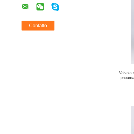
Contatto
Valvola 
pneumat