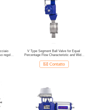
cciaio
V Type Segment Ball Valve for Equal
so regolato
Percentage Flow Characteristic and Wide
Range of Applications
Contatto